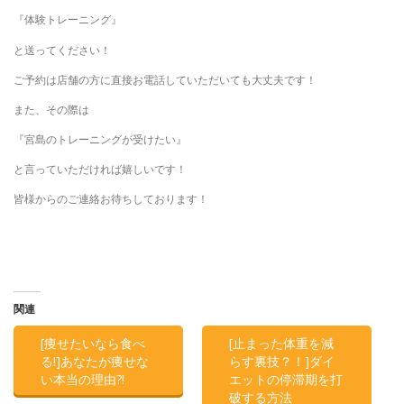
『体験トレーニング』
と送ってください！
ご予約は店舗の方に直接お電話していただいても大丈夫です！
また、その際は
『宮島のトレーニングが受けたい』
と言っていただければ嬉しいです！
皆様からのご連絡お待ちしております！
関連
[痩せたいなら食べ
[止まった体重を減
る!]あなたが痩せな
らす裏技？！]ダイ
い本当の理由?!
エットの停滞期を打
破する方法