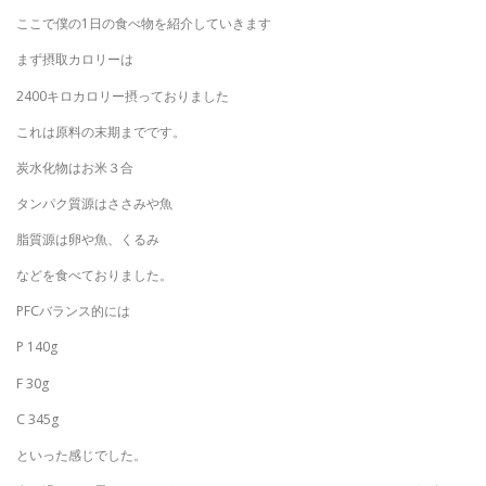
ここで僕の1日の食べ物を紹介していきます
まず摂取カロリーは
2400キロカロリー摂っておりました
これは原料の末期までです。
炭水化物はお米３合
タンパク質源はささみや魚
脂質源は卵や魚、くるみ
などを食べておりました。
PFCバランス的には
P 140g
F 30g
C 345g
といった感じでした。