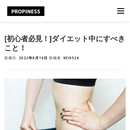
コ
ン
メニュー
テ
ン
ツ
へ
TRAINER
４FEATURES
BEFORE&AFTER
[初心者必見！]ダイエット中にすべき
ス
キ
こと！
ッ
プ
REASON
BLOG
CONTACT
投稿日:
2022年8月16日
投稿者:
KEI0526