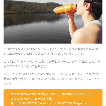
これはサプリメントの話になってしまうのですが、今回の減量で取り入れた
ものはゴールドジムのアミノコンンプレックスというものです。
こちらはプロテインをさらに細かく分解しトレーニング中でも飲むことがで
きるプロテインになっております。
トレーニング中の飲んでいたのですがバテる感じがせず、トレーニング中は
元気な状態で行うことができました！気になった方はチェックしてみてくだ
さい！
https://www.amazon.co.jp/GOLDS-GYM-ホエイペプチド-アミ
ノコンプレックス-ヨーグルト風
味/dp/B004MX7SSS/ref=asc_df_B004MX7SSS/?tag=jpgo-